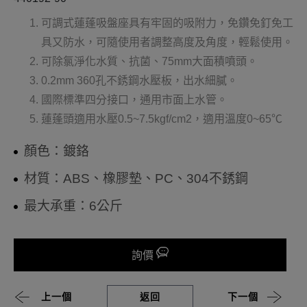
可調式蓮蓬吸盤座具有牢固的吸附力，免鑽免釘免工
具又防水，可隨使用者調整高度及角度，輕鬆使用。
可除氯淨化水質、抗菌、75mm大面積噴頭。
0.2mm 360孔不銹鋼水壓板，出水細膩。
國際標準四分接口，通用市面上水管。
蓮蓬頭適用水壓0.5~7.5kgf/cm2，適用溫度0~65℃
顏色：鍍鉻
材質：ABS、橡膠墊、PC、304不銹鋼
最大承重：6公斤
詢價
上一個
返回
下一個