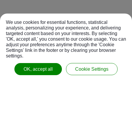
We use cookies for essential functions, statistical
analysis, personalizing your experience, and delivering
targeted content based on your interests. By selecting
'OK, accept all,' you consent to our cookie usage. You can
adjust your preferences anytime through the 'Cookie
Settings' link in the footer or by clearing your browser
settings.
OK, accept all
Cookie Settings
資訊
關於我們
產品介紹
聯絡我們
應用分享
檔案下載
43541
台中市
梧棲區
台中港科技產業園區經一路20號
關注我們
最新消息
聯絡我們
電話：
04-26595889
傳真：
04-26595881